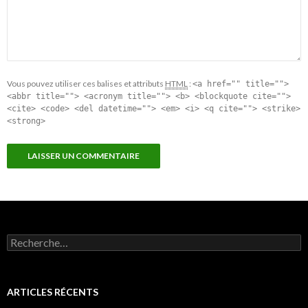
Vous pouvez utiliser ces balises et attributs
HTML
:
<a href="" title="">
<abbr title=""> <acronym title=""> <b> <blockquote cite="">
<cite> <code> <del datetime=""> <em> <i> <q cite=""> <strike>
<strong>
Recherche pour :
ARTICLES RÉCENTS