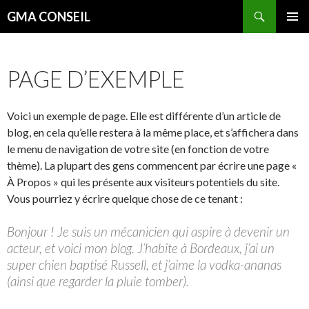
Recherche
GMA CONSEIL
ALLER AU CONTENU PRINCIPAL
PAGE D’EXEMPLE
Voici un exemple de page. Elle est différente d’un article de
blog, en cela qu’elle restera à la même place, et s’affichera dans
le menu de navigation de votre site (en fonction de votre
thème). La plupart des gens commencent par écrire une page «
À Propos » qui les présente aux visiteurs potentiels du site.
Vous pourriez y écrire quelque chose de ce tenant :
Bonjour ! Je suis un mécanicien qui aspire à devenir un
acteur, et voici mon blog. J’habite à Bordeaux, j’ai un
super chien baptisé Russell, et j’aime la vodka-ananas
(ainsi que regarder la pluie tomber).